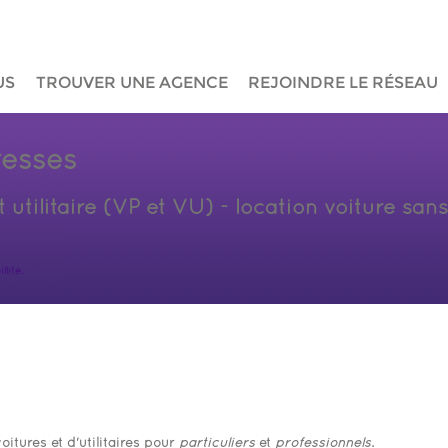
US
TROUVER UNE AGENCE
REJOINDRE LE RÉSEAU
resses
t utilitaire (VP et VU) - location voiture sa
lité.
oitures et d'utilitaires pour
particuliers
et
professionnels
.