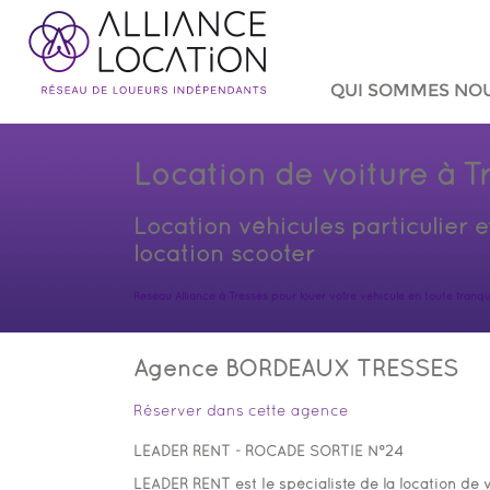
QUI SOMMES NO
Location de voiture à T
Location véhicules particulier e
location scooter
Réseau Alliance à Tresses pour louer votre véhicule en toute tranquil
Agence BORDEAUX TRESSES
Réserver dans cette agence
LEADER RENT - ROCADE SORTIE N°24
LEADER RENT est le spécialiste de la location de v