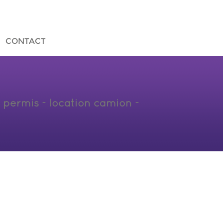
CONTACT
ns permis - location camion -