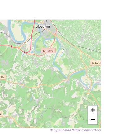
+
−
© OpenStreetMap contributors