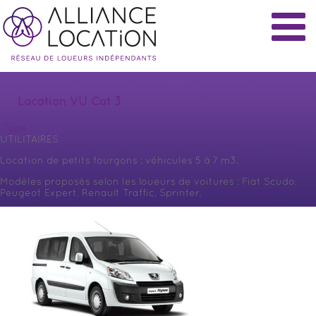
Location VU Cat 3
Type :
UTILITAIRES
Location de petits fourgons : véhicules 5 à 7 m3.
Modèles proposés selon les loueurs de voitures : Fiat Scudo,
Peugeot Expert, Renault Traffic, Sprinter.